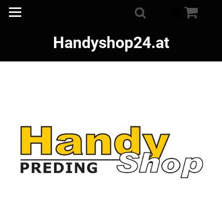
component
Suche
Handyshop24.at